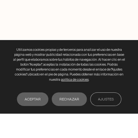
La Viña de Tasio
Packaging
Utilizamos cookies propias y de terceros para analizar el uso de nuestra
página web y mostrar publicidad relacionada con tus preferencias en base
al perfil que elaboramos sobre tus hábitos de navegación. Al hacer clic en el
botón "Aceptar", aceptas la instalación de todas las cookies. Podrás
modificar tus preferencias en cada momento desde el enlace de "Ajustes
cookies" ubicado en el pie de página. Puedes obtener más información en
nuestra
política de cookies
.
ACEPTAR
RECHAZAR
AJUSTES